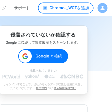
ログ
サポート
ChromeにWOTを追加
侵害されていないか確認する
Google に接続して閲覧履歴をスキャンします。
Google と接続
掲載されているもの
サインインすることで、当社の定めるデータ収集と使用に同意し
たことになります。
利用規約
及び
個人情報保護方針