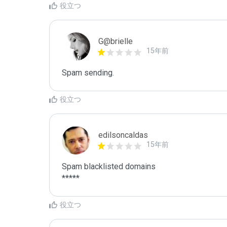
役立つ
G@brielle
15年前
Spam sending.
役立つ
edilsoncaldas
15年前
Spam blacklisted domains 

*****
役立つ