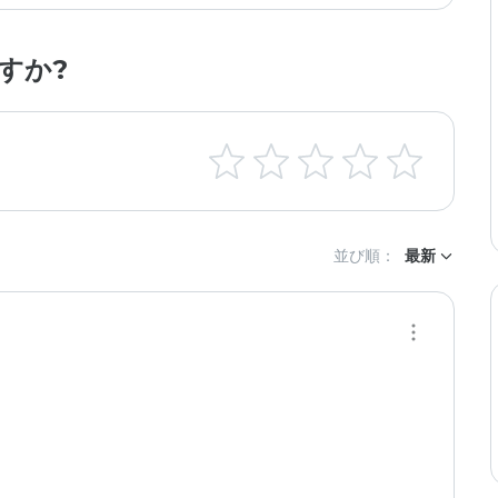
すか?
並び順：
最新