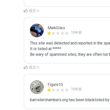
役立つ
MarkGiles
15年前
This site was detected and reported in the spa
It is listed at *****

Be wary of spammed sites, they are often run b
役立つ
Figure10
15年前
barristerchambers.org has been blacklisted by