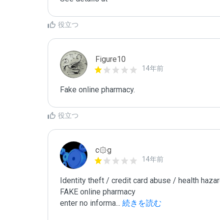
役立つ
Figure10
14年前
Fake online pharmacy. 
役立つ
c۞g
14年前
Identity theft / credit card abuse / health hazar
FAKE online pharmacy

enter no informa
...
 続きを読む