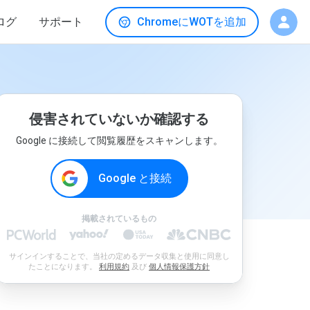
ログ
サポート
ChromeにWOTを追加
侵害されていないか確認する
Google に接続して閲覧履歴をスキャンします。
Google と接続
掲載されているもの
サインインすることで、当社の定めるデータ収集と使用に同意し
たことになります。
利用規約
及び
個人情報保護方針