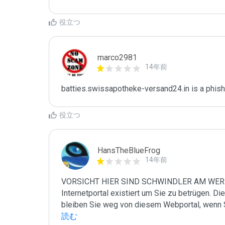
役立つ
marco2981
14年前
batties.swissapotheke-versand24.in is a phish
役立つ
HansTheBlueFrog
14年前
VORSICHT HIER SIND SCHWINDLER AM WERK! D
Internetportal existiert um Sie zu betrügen. Die
bleiben Sie weg von diesem Webportal, wenn 
読む