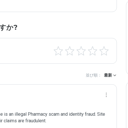
すか?
並び順：
最新
is an illegal Pharmacy scam and identity fraud. Site 
r claims are fraudulent. 
