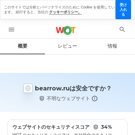
受け
このサイトでは分析とパーソナライズのために Cookie を使用してい
arrow.ru
入れ
ます。 続行すると、当社の
クッキーポリシー。
にレビュ
る
ーを残す
menu
概要
レビュー
情報
この
ウェ
ブサ
イト
を1
から
bearrow.ruは安全ですか？
5の
間
不明なウェブサイト
で、
どの
よう
に評
価し
ます
ウェブサイトのセキュリティスコア
34%
か？