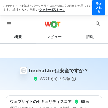
受け
このサイトでは分析とパーソナライズのために Cookie を使用してい
echat.be
入れ
ます。 続行すると、当社の
クッキーポリシー。
にレビュ
る
ーを残す
menu
概要
レビュー
情報
この
ウェ
ブサ
イト
を1
から
bechat.beは安全ですか？
5の
間
WOT からの信頼
で、
どの
よう
に評
価し
ます
ウェブサイトのセキュリティスコア
58%
か？