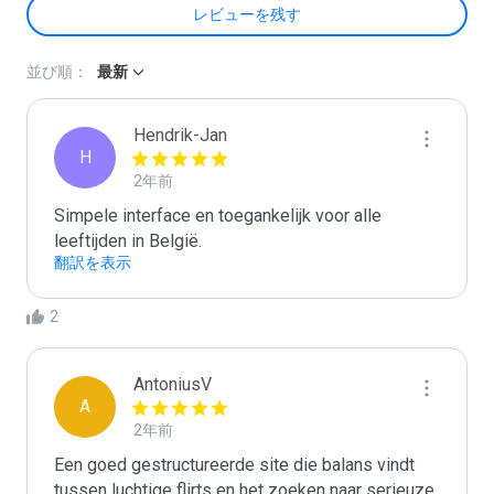
レビューを残す
並び順：
最新
Hendrik-Jan
H
2年前
Simpele interface en toegankelijk voor alle 
leeftijden in België.
翻訳を表示
2
AntoniusV
A
2年前
Een goed gestructureerde site die balans vindt 
tussen luchtige flirts en het zoeken naar serieuze 