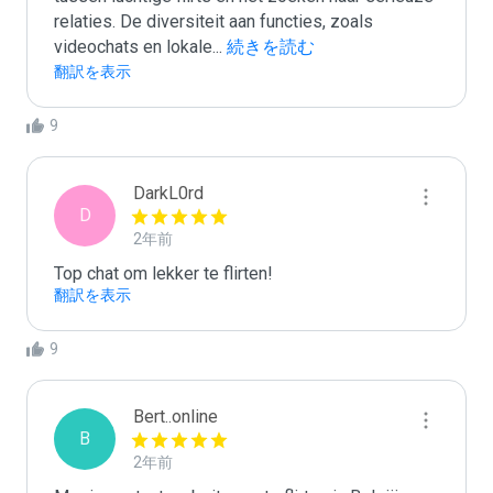
relaties. De diversiteit aan functies, zoals 
videochats en lokale
...
 続きを読む
翻訳を表示
9
DarkL0rd
D
2年前
Top chat om lekker te flirten!
翻訳を表示
9
Bert..online
B
2年前