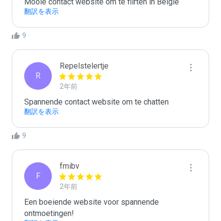
Mooie contact website om te flirten in België
翻訳を表示
9
Repelstelertje
R
2年前
Spannende contact website om te chatten
翻訳を表示
9
fmibv
F
2年前
Een boeiende website voor spannende 
ontmoetingen!