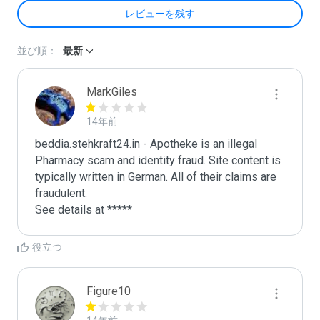
レビューを残す
並び順：
最新
MarkGiles
14年前
beddia.stehkraft24.in - Apotheke is an illegal 
Pharmacy scam and identity fraud. Site content is 
typically written in German. All of their claims are 
fraudulent. 

See details at *****
役立つ
Figure10