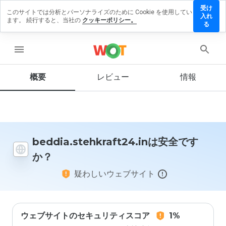
受け
このサイトでは分析とパーソナライズのために Cookie を使用してい
stehkraft24.in
入れ
ます。 続行すると、当社の
クッキーポリシー。
ューを残す
る
menu
概要
レビュー
情報
この
ウェ
ブサ
イト
を1
から
5の
beddia.stehkraft24.inは安全です
間
か？
で、
どの
疑わしいウェブサイト
よう
に評
価し
ます
か？
ウェブサイトのセキュリティスコア
1%