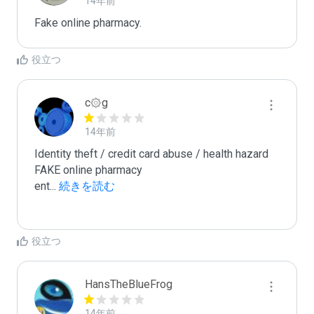
14年前
Fake online pharmacy. 
役立つ
c۞g
14年前
Identity theft / credit card abuse / health hazard

FAKE online pharmacy

ent
...
 続きを読む
役立つ
HansTheBlueFrog
14年前