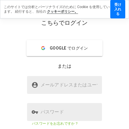
受け
このサイトでは分析とパーソナライズのために Cookie を使用してい
stehkraft24.in
入れ
ます。 続行すると、当社の
クッキーポリシー。
ューを残す
る
こちらでログイン
menu
概要
レビュー
情報
この
GOOGLE でログイン
ウェ
ブサ
イト
または
を1
から
5の
beddia.stehkraft24.inは安全です
間
メールアドレスまたはユーザ
名
か？
で、
どの
疑わしいウェブサイト
よう
に評
価し
パスワード
ます
か？
ウェブサイトのセキュリティスコア
1%
パスワードをお忘れですか？