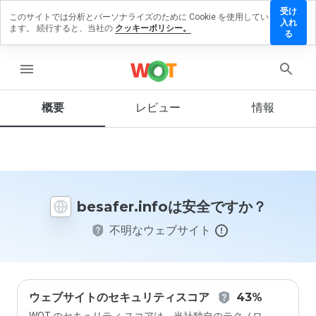
受け
このサイトでは分析とパーソナライズのために Cookie を使用してい
afer.info
入れ
ます。 続行すると、当社の
クッキーポリシー。
レビュー
る
残す
menu
概要
レビュー
情報
この
ウェ
ブサ
イト
を1
から
besafer.infoは安全ですか？
5の
間
不明なウェブサイト
で、
どの
よう
に評
価し
ます
ウェブサイトのセキュリティスコア
43%
か？