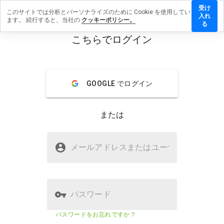
受け
このサイトでは分析とパーソナライズのために Cookie を使用してい
inary-
入れ
ます。 続行すると、当社の
クッキーポリシー。
ption.ru
る
にレビ
こちらでログイン
ューを
menu
残す
概要
レビュー
情報
GOOGLE でログイン
この
または
ウェ
ブサ
イト
binary-option.ruは安全ですか？
を1
メールアドレスまたはユーザ
名
から
不明なウェブサイト
5の
間
で、
どの
パスワード
よう
に評
ウェブサイトのセキュリティスコア
43%
パスワードをお忘れですか？
価し