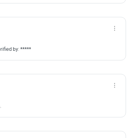
fied by: *****
.