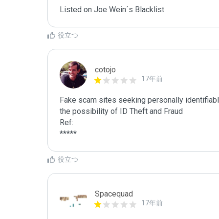
Listed on Joe Wein´s Blacklist
役立つ
cotojo
17年前
Fake scam sites seeking personally identifiab
the possibility of ID Theft and Fraud

Ref:

*****
役立つ
Spacequad
17年前