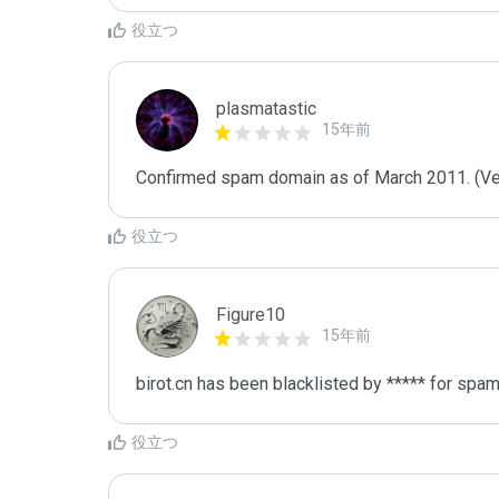
役立つ
plasmatastic
15年前
Confirmed spam domain as of March 2011. (Veri
役立つ
Figure10
15年前
birot.cn has been blacklisted by ***** for spam
役立つ