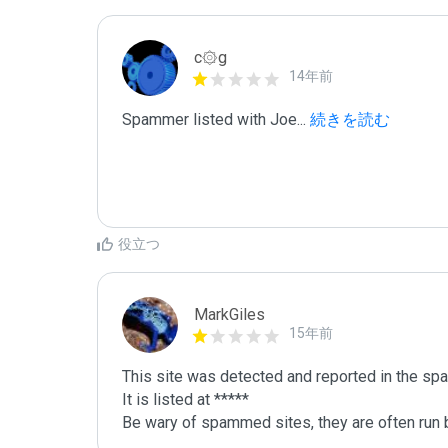
c۞g
14年前
Spammer listed with Joe
...
 続きを読む
役立つ
MarkGiles
15年前
This site was detected and reported in the spa
It is listed at *****

Be wary of spammed sites, they are often run b