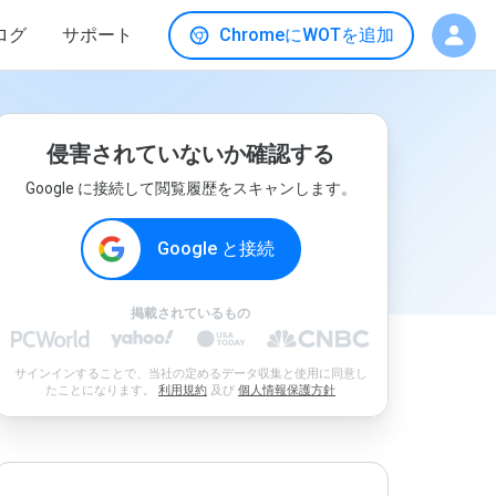
ログ
サポート
ChromeにWOTを追加
侵害されていないか確認する
Google に接続して閲覧履歴をスキャンします。
Google と接続
掲載されているもの
サインインすることで、当社の定めるデータ収集と使用に同意し
たことになります。
利用規約
及び
個人情報保護方針