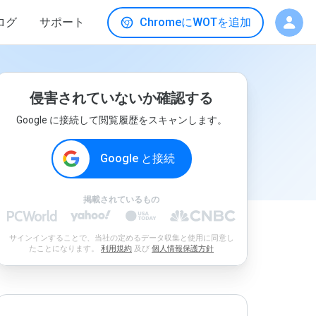
ログ
サポート
ChromeにWOTを追加
侵害されていないか確認する
Google に接続して閲覧履歴をスキャンします。
Google と接続
掲載されているもの
サインインすることで、当社の定めるデータ収集と使用に同意し
たことになります。
利用規約
及び
個人情報保護方針