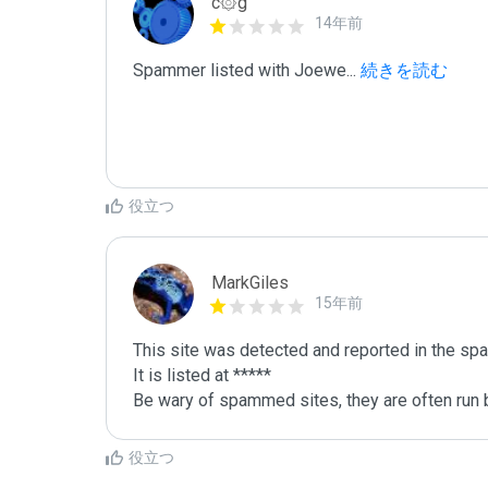
c۞g
14年前
Spammer listed with Joewe
...
 続きを読む
役立つ
MarkGiles
15年前
This site was detected and reported in the spa
It is listed at *****

Be wary of spammed sites, they are often run b
役立つ