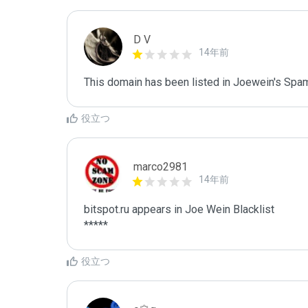
D V
14年前
This domain has been listed in Joewein's Spam
役立つ
marco2981
14年前
bitspot.ru appears in Joe Wein Blacklist

*****
役立つ