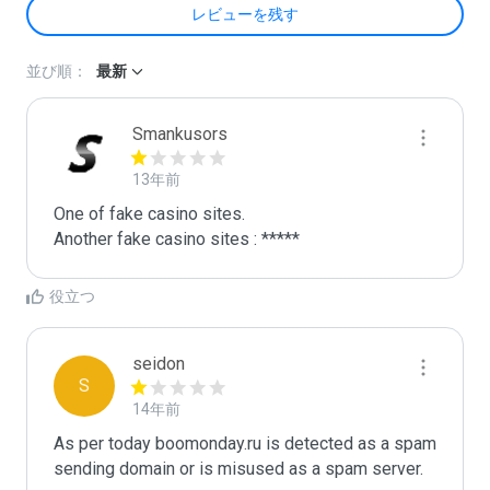
レビューを残す
並び順：
最新
Smankusors
13年前
One of fake casino sites.

Another fake casino sites : *****
役立つ
seidon
S
14年前
As per today boomonday.ru is detected as a spam 
sending domain or is misused as a spam server. 
