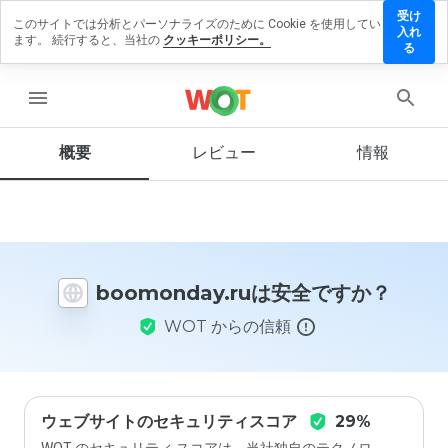
受け
このサイトでは分析とパーソナライズのために Cookie を使用してい
monday.ru
入れ
ます。 続行すると、当社の
クッキーポリシー。
レビューを
る
す
menu
概要
レビュー
情報
この
ウェ
ブサ
イト
を1
から
boomonday.ruは安全ですか？
5の
間
WOT からの信頼
で、
どの
よう
に評
価し
ます
ウェブサイトのセキュリティスコア
29%
か？