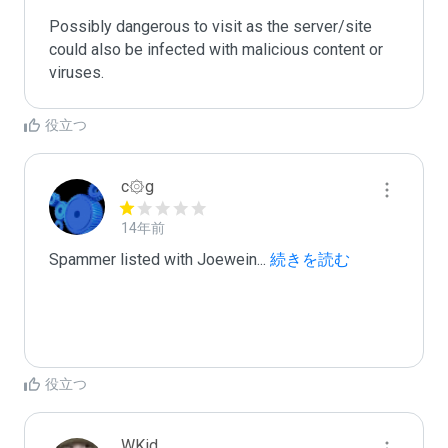
Possibly dangerous to visit as the server/site 
could also be infected with malicious content or 
viruses.
役立つ
c۞g
14年前
Spammer listed with Joewein
...
 続きを読む
役立つ
WKid