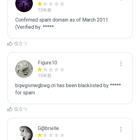
15年前
Confirmed spam domain as of March 2011. 
(Verified by: *****
役立つ
Figure10
15年前
bqwgivnwgbwg.cn has been blacklisted by ***** 
for spam.
役立つ
G@brielle