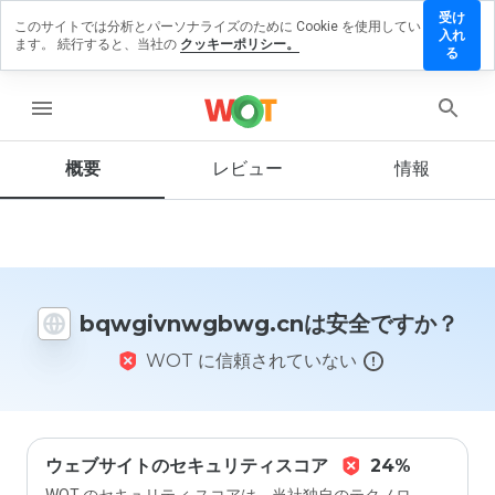
受け
このサイトでは分析とパーソナライズのために Cookie を使用してい
vnwgbwg.cn
入れ
ます。 続行すると、当社の
クッキーポリシー。
ビューを残す
る
menu
概要
レビュー
情報
この
ウェ
ブサ
イト
を1
から
5の
bqwgivnwgbwg.cnは安全ですか？
間
で、
WOT に信頼されていない
どの
よう
に評
価し
ます
か？
ウェブサイトのセキュリティスコア
24%