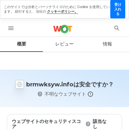
受け
このサイトでは分析とパーソナライズのために Cookie を使用してい
wksyw.info
入れ
ます。 続行すると、当社の
クッキーポリシー。
レビューを
る
す
menu
概要
レビュー
情報
この
ウェ
ブサ
イト
を1
から
brmwksyw.infoは安全ですか？
5の
間
不明なウェブサイト
で、
どの
よう
に評
価し
ます
ウェブサイトのセキュリティスコ
該当な
か？
ア
し