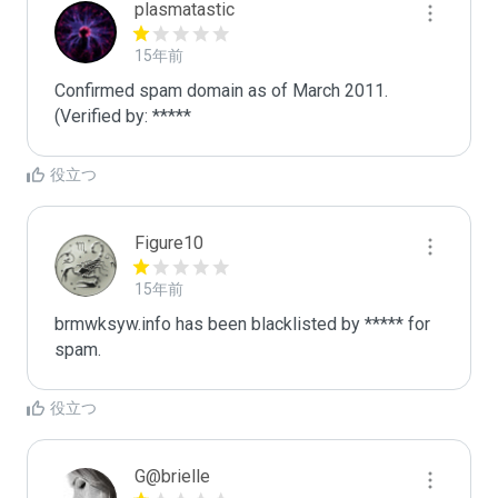
plasmatastic
15年前
Confirmed spam domain as of March 2011. 
(Verified by: *****
役立つ
Figure10
15年前
brmwksyw.info has been blacklisted by ***** for 
spam.
役立つ
G@brielle