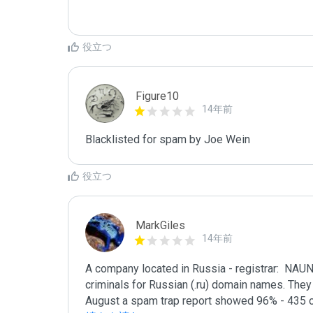
役立つ
Figure10
14年前
Blacklisted for spam by Joe Wein
役立つ
MarkGiles
14年前
A company located in Russia - registrar:  NAU
criminals for Russian (.ru) domain names. They a
August a spam trap report showed 96% - 435 o