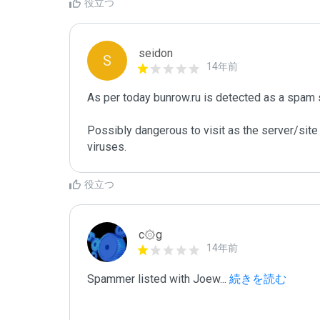
役立つ
seidon
S
14年前
As per today bunrow.ru is detected as a spam 
Possibly dangerous to visit as the server/site 
viruses.
役立つ
c۞g
14年前
Spammer listed with Joew
...
 続きを読む