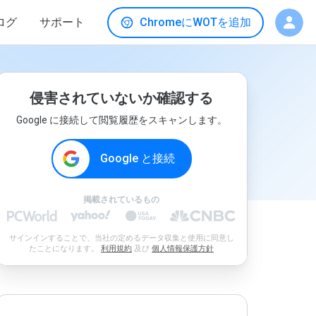
ログ
サポート
ChromeにWOTを追加
侵害されていないか確認する
Google に接続して閲覧履歴をスキャンします。
Google と接続
掲載されているもの
サインインすることで、当社の定めるデータ収集と使用に同意し
たことになります。
利用規約
及び
個人情報保護方針