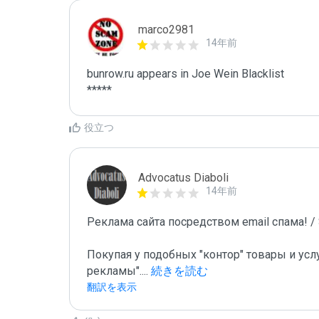
marco2981
14年前
bunrow.ru appears in Joe Wein Blacklist

*****
役立つ
Advocatus Diaboli
14年前
Реклама сайта посредством email спама! / S
Покупая у подобных "контор" товары и усл
рекламы".
...
 続きを読む
翻訳を表示