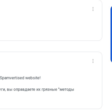
pamvertised website!

уги, вы оправдаете их грязные "методы 