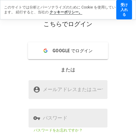
受け
このサイトでは分析とパーソナライズのために Cookie を使用してい
buy-
入れ
ます。 続行すると、当社の
クッキーポリシー。
digital-
る
shop-
こちらでログイン
1.ruに
menu
レビュ
ーを残
す
概要
レビュー
情報
GOOGLE でログイン
または
この
ウェ
buy-digital-shop-1.ruは安全です
ブサ
メールアドレスまたはユーザ
名
か？
イト
を1
疑わしいウェブサイト
から
5の
間
パスワード
で、
どの
ウェブサイトのセキュリティスコア
31%
パスワードをお忘れですか？
よう