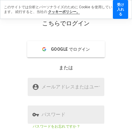
受け
このサイトでは分析とパーソナライズのために Cookie を使用してい
uy-
入れ
ます。 続行すると、当社の
クッキーポリシー。
oftware-
る
tore-7.ru
こちらでログイン
にレビュ
menu
ーを残す
概要
レビュー
情報
GOOGLE でログイン
この
または
ウェ
ブサ
イト
buy-software-store-7.ruは安全です
を1
メールアドレスまたはユーザ
名
か？
から
5の
WOT に信頼されていない
間
で、
どの
パスワード
よう
に評
ウェブサイトのセキュリティスコ
該当な
パスワードをお忘れですか？
価し
ア
し