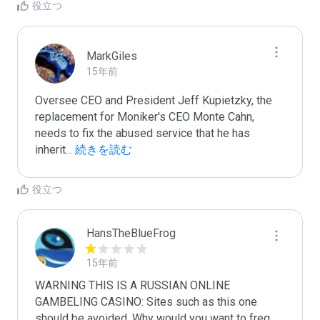
役立つ
MarkGiles
15年前
Oversee CEO and President Jeff Kupietzky, the 
replacement for Moniker's CEO Monte Cahn, 
needs to fix the abused service that he has 
inherit
...
 続きを読む
役立つ
HansTheBlueFrog
15年前
WARNING THIS IS A RUSSIAN ONLINE 
GAMBELING CASINO: Sites such as this one 
should be avoided. Why would you want to freq
...