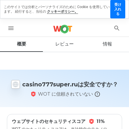
受け
このサイトでは分析とパーソナライズのために Cookie を使用してい
o777super.ru
入れ
ます。 続行すると、当社の
クッキーポリシー。
ビューを残す
る
menu
概要
レビュー
情報
この
ウェ
ブサ
イト
を1
から
5の
casino777super.ruは安全ですか？
間
で、
WOT に信頼されていない
どの
よう
に評
価し
ます
か？
ウェブサイトのセキュリティスコア
11%