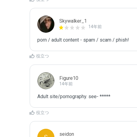
Skywalker_1
14年前
porn / adult content - spam / scam / phish!
役立つ
Figure10
14年前
Adult site/pornography. see- *****
役立つ
seidon