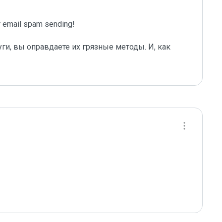
email spam sending!

ги, вы оправдаете их грязные методы. И, как 