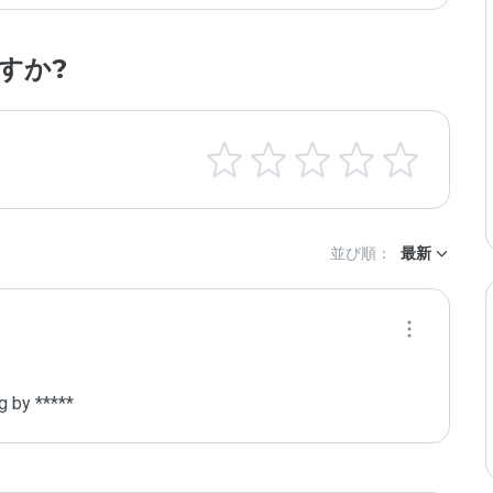
すか?
並び順：
最新
g by *****