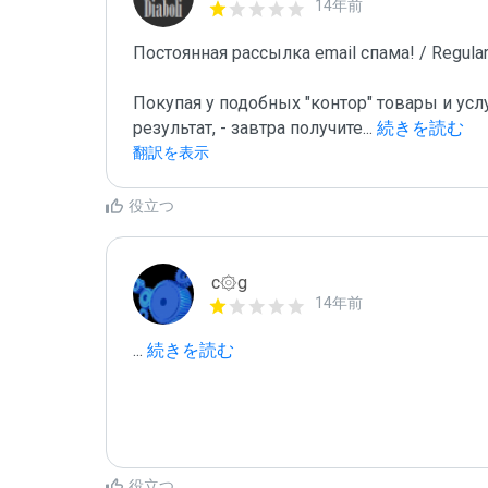
14年前
Постоянная рассылка email спама! / Regular 
Покупая у подобных "контор" товары и услу
результат, - завтра получите
...
 続きを読む
翻訳を表示
役立つ
c۞g
14年前
...
 続きを読む
役立つ