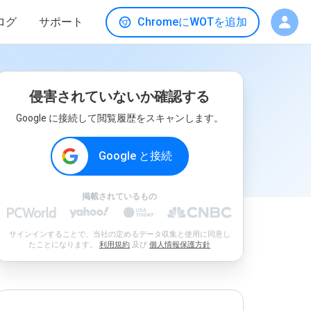
ログ
サポート
ChromeにWOTを追加
侵害されていないか確認する
Google に接続して閲覧履歴をスキャンします。
Google と接続
掲載されているもの
サインインすることで、当社の定めるデータ収集と使用に同意し
たことになります。
利用規約
及び
個人情報保護方針