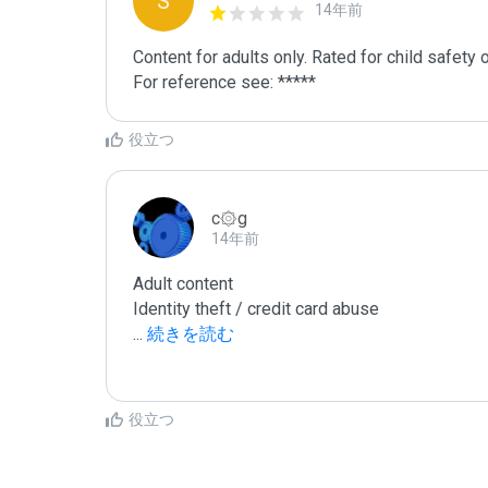
S
14年前
Content for adults only. Rated for child safety on
For reference see: *****
役立つ
c۞g
14年前
Adult content

...
 続きを読む
役立つ