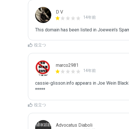
D V
14年前
This domain has been listed in Joewein's Spam
役立つ
marco2981
14年前
cassie-glisson.info appears in Joe Wein Blackli
*****
役立つ
Advocatus Diaboli