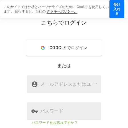
受け
このサイトでは分析とパーソナライズのために Cookie を使用してい
ssie-
入れ
ます。 続行すると、当社の
クッキーポリシー。
isson.info
る
レビュー
こちらでログイン
残す
menu
概要
レビュー
情報
GOOGLE でログイン
この
ウェ
または
ブサ
イト
を1
cassie-glisson.infoは安全ですか？
から
メールアドレスまたはユーザ
名
5の
不明なウェブサイト
間
で、
どの
よう
パスワード
に評
価し
ウェブサイトのセキュリティスコア
24%
パスワードをお忘れですか？
ます