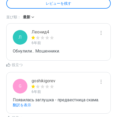
レビューを残す
並び順：
最新
Леонид4
Л
6年前
Обнулили... Мошенники.
役立つ
goshikigorev
G
6年前
Появилась заглушка - предвестница скама.
翻訳を表示