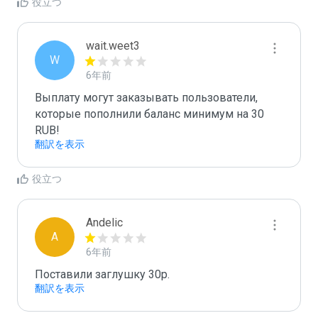
役立つ
wait.weet3
W
6年前
Выплату могут заказывать пользователи, 
которые пополнили баланс минимум на 30 
翻訳を表示
役立つ
Andelic
A
6年前
Поставили заглушку 30р.
翻訳を表示