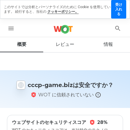
受け
このサイトでは分析とパーソナライズのために Cookie を使用してい
ccp-
入れ
ます。 続行すると、当社の
クッキーポリシー。
ame.biz
る
にレビュ
ーを残す
menu
概要
レビュー
情報
この
ウェ
ブサ
イト
を1
cccp-game.bizは安全ですか？
から
5の
WOT に信頼されていない
間
で、
どの
よう
に評
価し
ウェブサイトのセキュリティスコア
28%
ます