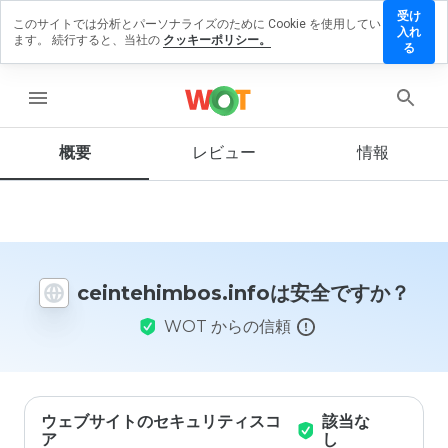
受け
このサイトでは分析とパーソナライズのために Cookie を使用してい
ehimbos.info
入れ
ます。 続行すると、当社の
クッキーポリシー。
ビューを残
る
menu
概要
レビュー
情報
この
ウェ
ブサ
イト
を1
から
ceintehimbos.infoは安全ですか？
5の
間
WOT からの信頼
で、
どの
よう
に評
価し
ます
ウェブサイトのセキュリティスコ
該当な
か？
ア
し