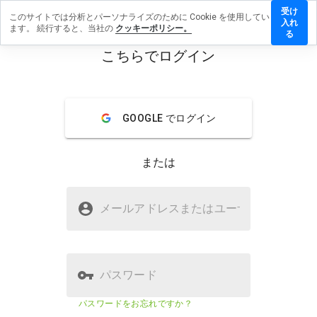
受け
このサイトでは分析とパーソナライズのために Cookie を使用してい
pbewak.cn
入れ
ます。 続行すると、当社の
クッキーポリシー。
レビュー
る
残す
こちらでログイン
menu
概要
レビュー
情報
GOOGLE でログイン
この
ウェ
ブサ
または
イト
を1
から
cepbewak.cnは安全ですか？
5の
メールアドレスまたはユーザ
名
間
疑わしいウェブサイト
で、
どの
よう
に評
パスワード
価し
ます
ウェブサイトのセキュリティスコア
13%
パスワードをお忘れですか？
か？