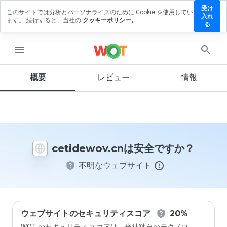
受け
このサイトでは分析とパーソナライズのために Cookie を使用してい
idewov.cn
入れ
ます。 続行すると、当社の
クッキーポリシー。
レビュー
る
残す
menu
概要
レビュー
情報
この
ウェ
ブサ
イト
を1
から
cetidewov.cnは安全ですか？
5の
間
不明なウェブサイト
で、
どの
よう
に評
価し
ます
ウェブサイトのセキュリティスコア
20%
か？