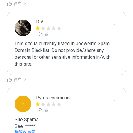
役立つ
D V
16年前
This site is currently listed in Joewein's Spam 
Domain Blacklist. Do not provide/share any 
personal or other sensitive information in/with 
this site.
役立つ
Pyrus communis
P
17年前
Site Spams.

See: *****
翻訳を表示