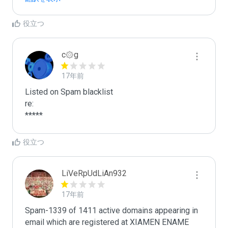
役立つ
c۞g
17年前
Listed on Spam blacklist

re:

*****
役立つ
LiVeRpUdLiAn932
17年前
Spam-1339 of 1411 active domains appearing in 
email which are registered at XIAMEN ENAME 