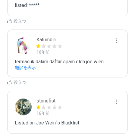
listed: *****
役立つ
Katumbiri
16年前
termasuk dalam daftar spam oleh joe wien
翻訳を表示
役立つ
stonefist
16年前
Listed on Joe Wein´s Blacklist