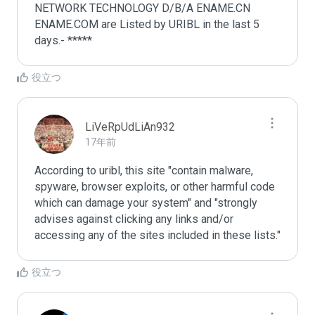
NETWORK TECHNOLOGY D/B/A ENAME.CN 
ENAME.COM are Listed by URIBL in the last 5 
days.- *****
役立つ
LiVeRpUdLiAn932
17年前
According to uribl, this site "contain malware, 
spyware, browser exploits, or other harmful code 
which can damage your system" and "strongly 
advises against clicking any links and/or 
accessing any of the sites included in these lists."
役立つ