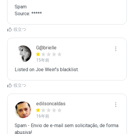
Spam

Source: *****
役立つ
G@brielle
15年前
Listed on Joe Wein"s blacklist.
役立つ
edilsoncaldas
16年前
Spam - Envio de e-mail sem solicitação, de forma 
abusiva!
