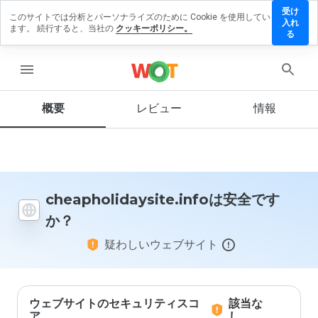
受け
このサイトでは分析とパーソナライズのために Cookie を使用してい
lidaysite.info
入れ
ます。 続行すると、当社の
クッキーポリシー。
ューを残す
る
menu
概要
レビュー
情報
この
ウェ
ブサ
イト
を1
から
5の
cheapholidaysite.infoは安全です
間
か？
で、
どの
疑わしいウェブサイト
よう
に評
価し
ます
か？
ウェブサイトのセキュリティスコ
該当な
ア
し