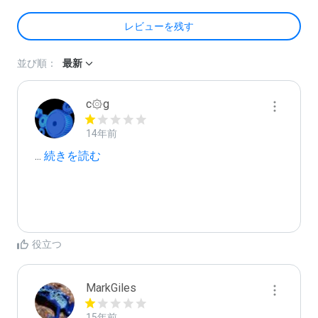
レビューを残す
並び順：
最新
c۞g
14年前
...
 続きを読む
役立つ
MarkGiles
15年前