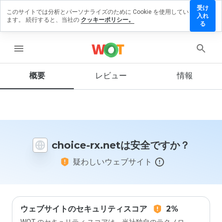
受け
このサイトでは分析とパーソナライズのために Cookie を使用してい
choice-
入れ
ます。 続行すると、当社の
クッキーポリシー。
rx.net
る
にレビ
ューを
menu
残す
概要
レビュー
情報
この
ウェ
ブサ
イト
choice-rx.netは安全ですか？
を1
から
疑わしいウェブサイト
5の
間
で、
どの
よう
に評
ウェブサイトのセキュリティスコア
2%
価し