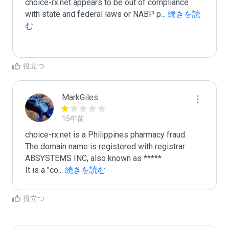
choice-rx.net appears to be out of compliance 
with state and federal laws or NABP p
...
 続きを読
む
役立つ
MarkGiles
15年前
choice-rx.net is a Philippines pharmacy fraud.

The domain name is registered with registrar: 
ABSYSTEMS INC, also known as *****

It is a "co
...
 続きを読む
役立つ