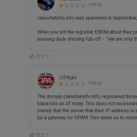
14年前
clarechatinfo.info was spammed in September,
When you tell the registrar ENOM about their p
passing duck-shoving fob-off -  "we are only th
読む
役立つ
CIPAgm
14年前
The domain clarechatinfo.info, registered thro
blacklists as of today. This does not necessari
merely that the server that their IP address is
be a gateway for SPAM. This leads us to rec
役立つ