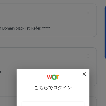
 Domain blacklist. Refer: *****


こちらでログイン