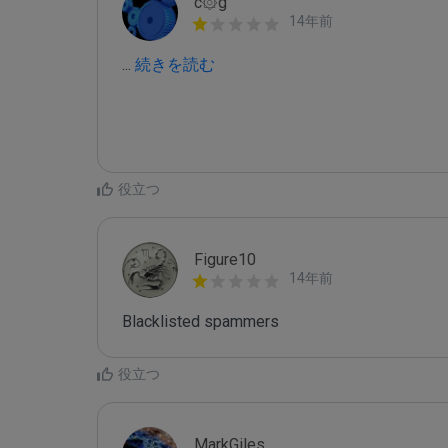
c۞g
14年前
...
 続きを読む
役立つ
Figure10
14年前
Blacklisted spammers
役立つ
MarkGiles