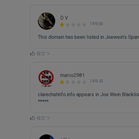
D V
14年前
This domain has been listed in Joewein's Spam
役立つ
marco2981
14年前
clarechatinfo.info appears in Joe Wein Blacklist
*****
役立つ