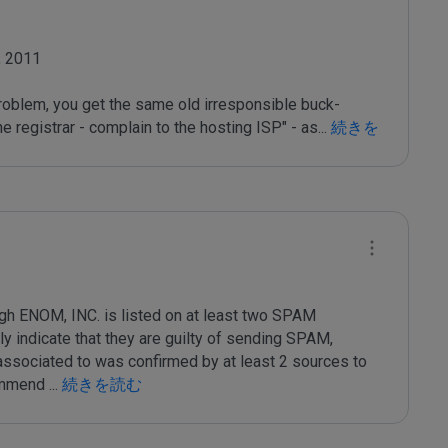
 2011

roblem, you get the same old irresponsible buck-
e registrar - complain to the hosting ISP" - as
...
 続きを
ugh ENOM, INC. is listed on at least two SPAM 
ly indicate that they are guilty of sending SPAM, 
 associated to was confirmed by at least 2 sources to 
ommend 
...
 続きを読む