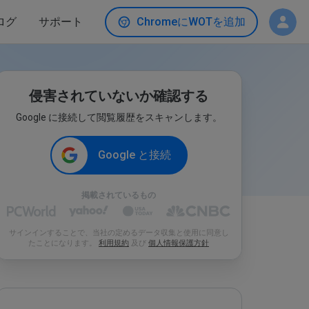
ログ
サポート
ChromeにWOTを追加
侵害されていないか確認する
Google に接続して閲覧履歴をスキャンします。
Google と接続
掲載されているもの
サインインすることで、当社の定めるデータ収集と使用に同意し
たことになります。
利用規約
及び
個人情報保護方針