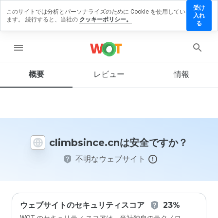
受け
このサイトでは分析とパーソナライズのために Cookie を使用してい
mbsince.cn
入れ
ます。 続行すると、当社の
クッキーポリシー。
レビュー
る
残す
menu
概要
レビュー
情報
この
ウェ
ブサ
イト
を1
から
climbsince.cnは安全ですか？
5の
間
不明なウェブサイト
で、
どの
よう
に評
価し
ます
ウェブサイトのセキュリティスコア
23%
か？