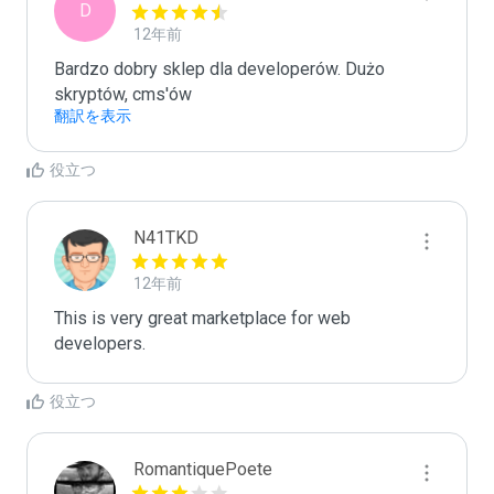
D
12年前
Bardzo dobry sklep dla developerów. Dużo 
skryptów, cms'ów
翻訳を表示
役立つ
N41TKD
12年前
This is very great marketplace for web 
developers.
役立つ
RomantiquePoete