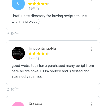
C
12年前
Useful site directory for buying scripts to use 
with my project :)
役立つ
Innocentangel4u
12年前
good website , i have purchased many script from 
here all are have 100% source and :) tested and 
scanned virus free.
役立つ
Draxxsx