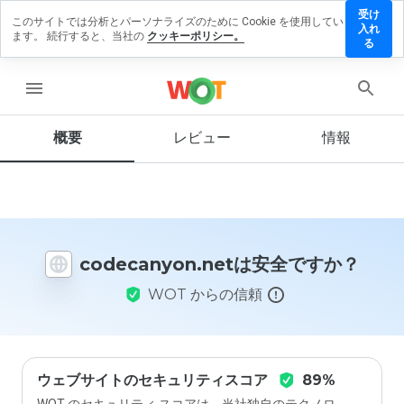
受け
このサイトでは分析とパーソナライズのために Cookie を使用してい
canyon.net
入れ
ます。 続行すると、当社の
クッキーポリシー。
ビューを
る
menu
概要
レビュー
情報
この
ウェ
ブサ
イト
を1
から
codecanyon.netは安全ですか？
5の
間
WOT からの信頼
で、
どの
よう
に評
価し
ます
ウェブサイトのセキュリティスコア
89%
か？