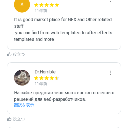
A
11年前
It is good market place for GFX and Other related 
stuff

 you can find from web templates to after effects 
templates and more
役立つ
Dr.Horrible
11年前
На сайте представлено множенство полезных 
решений для веб-разработчиков.
翻訳を表示
役立つ