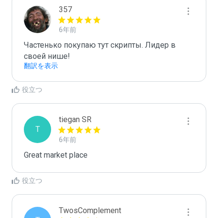
357
6年前
Частенько покупаю тут скрипты. Лидер в 
своей нише!
翻訳を表示
役立つ
tiegan SR
T
6年前
Great market place
役立つ
TwosComplement