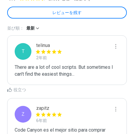
レビューを残す
並び順：
最新
telinua
T
2年前
There are a lot of cool scripts. But sometimes I 
can't find the easiest things...
役立つ
zapitz
Z
6年前
Code Canyon es el mejor sitio para comprar 