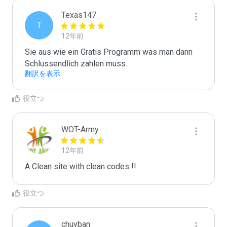
Texas147
T
12年前
Sie aus wie ein Gratis Programm was man dann 
Schlussendlich zahlen muss.
翻訳を表示
役立つ
WOT-Army
12年前
A Clean site with clean codes !!
役立つ
chuyban