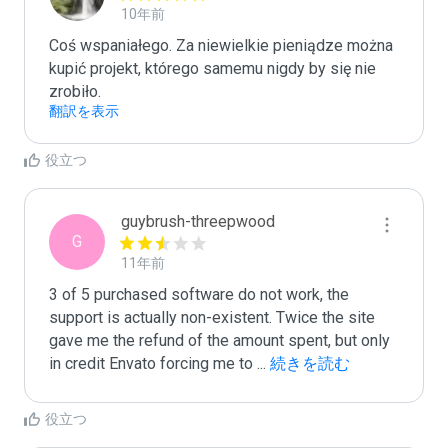
10年前
Coś wspaniałego. Za niewielkie pieniądze można 
kupić projekt, którego samemu nigdy by się nie 
zrobiło.
翻訳を表示
役立つ
guybrush-threepwood
G
11年前
3 of 5 purchased software do not work, the 
support is actually non-existent. Twice the site 
gave me the refund of the amount spent, but only 
in credit Envato forcing me to 
...
 続きを読む
役立つ