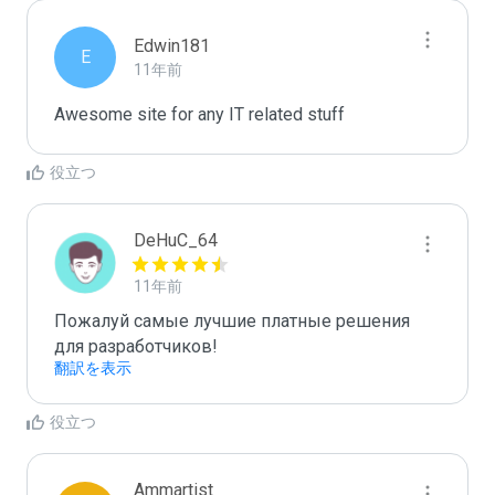
Edwin181
E
11年前
Awesome site for any IT related stuff
役立つ
DeHuC_64
11年前
Пожалуй самые лучшие платные решения 
для разработчиков!
翻訳を表示
役立つ
Ammartist