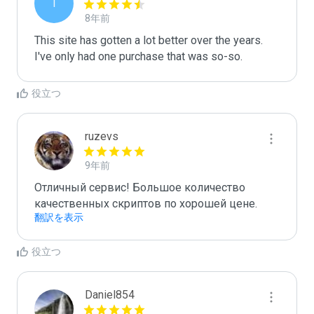
T
8年前
This site has gotten a lot better over the years. 
I've only had one purchase that was so-so. 
役立つ
ruzevs
9年前
Отличный сервис! Большое количество 
качественных скриптов по хорошей цене.
翻訳を表示
役立つ
Daniel854