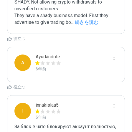
SHADY, Not allowing crypto withdrawals to 
unverified customers.

They have a shady business model. First they 
advertise to give trading bo
...
 続きを読む
役立つ
Ayudándote
A
6年前
役立つ
innakislaa5
I
6年前
За блок в чате блокируют аккаунт полностью, 