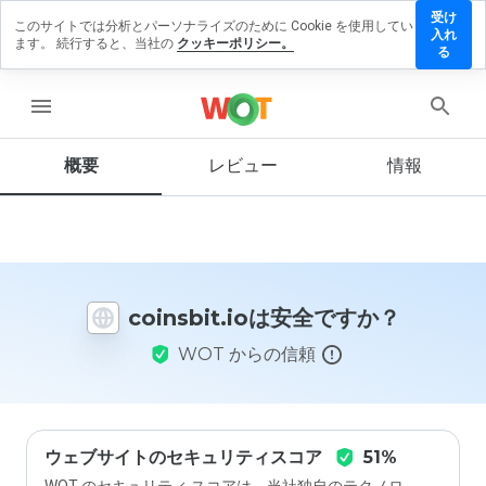
受け
このサイトでは分析とパーソナライズのために Cookie を使用してい
insbit.io
入れ
ます。 続行すると、当社の
クッキーポリシー。
にレビュ
る
ーを残す
menu
概要
レビュー
情報
この
ウェ
ブサ
イト
を1
から
coinsbit.ioは安全ですか？
5の
間
WOT からの信頼
で、
どの
よう
に評
価し
ます
ウェブサイトのセキュリティスコア
51%
か？