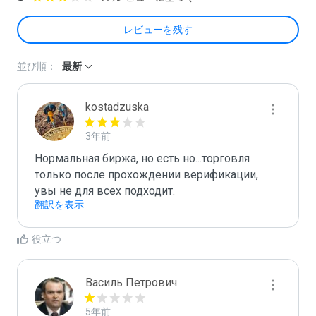
レビューを残す
並び順：
最新
kostadzuska
3年前
Нормальная биржа, но есть но...торговля 
только после прохождении верификации, 
увы не для всех подходит.
翻訳を表示
役立つ
Василь Петрович
5年前