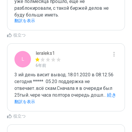
уже полмесяца прошло, еще не 
разблокировали, с такой биржей делов не 
буду больше иметь.
翻訳を表示
役立つ
leraleks1
L
6年前
3 ий день висит вывод..18.01.2020 в 08:12:56 
сегодня *****  05.20 поддержка не 
отвечает..всё скам.Сначала я в очереди был 
25тый..чере часа полтора очередь дошл
...
 続き
を読む
翻訳を表示
役立つ