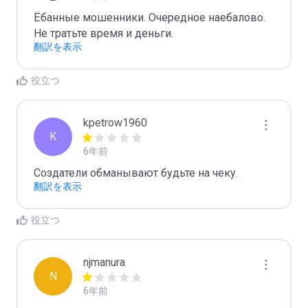
Ёбанные мошенники. Очередное наебалово. 
翻訳を表示
役立つ
kpetrow1960
K
6年前
Cоздатели обманывают будьте на чеку.
翻訳を表示
役立つ
njmanura
N
6年前