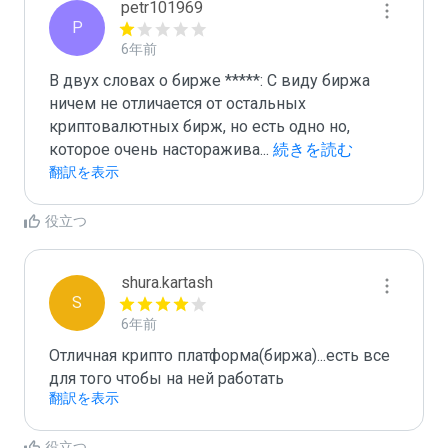
petr101969
P
6年前
В двух словах о бирже *****: С виду биржа  
ничем не отличается от остальных 
криптовалютных бирж, но есть одно но, 
которое очень насторажива
...
 続きを読む
翻訳を表示
役立つ
shura.kartash
S
6年前
Отличная крипто платформа(биржа)...есть все 
для того чтобы на ней работать
翻訳を表示
役立つ