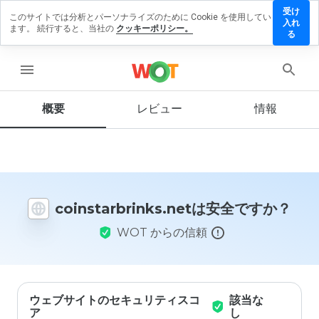
受け
このサイトでは分析とパーソナライズのために Cookie を使用してい
tarbrinks.net
入れ
ます。 続行すると、当社の
クッキーポリシー。
ビューを残
る
menu
概要
レビュー
情報
この
ウェ
ブサ
イト
を1
から
coinstarbrinks.netは安全ですか？
5の
間
WOT からの信頼
で、
どの
よう
に評
価し
ます
ウェブサイトのセキュリティスコ
該当な
か？
ア
し