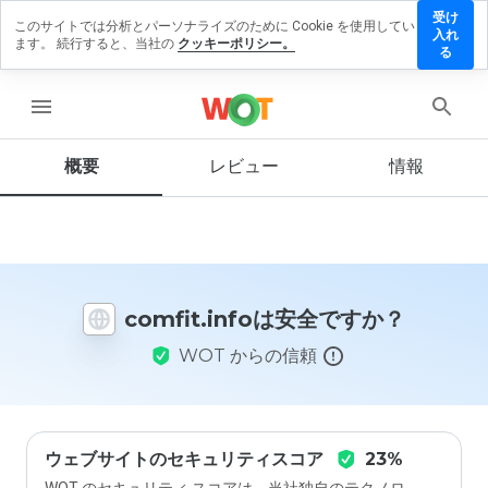
受け
このサイトでは分析とパーソナライズのために Cookie を使用してい
mfit.info
入れ
ます。 続行すると、当社の
クッキーポリシー。
レビュ
る
を残す
menu
概要
レビュー
情報
この
ウェ
ブサ
イト
を1
から
comfit.infoは安全ですか？
5の
間
WOT からの信頼
で、
どの
よう
に評
価し
ます
ウェブサイトのセキュリティスコア
23%
か？