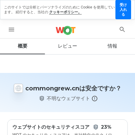
受け
このサイトでは分析とパーソナライズのために Cookie を使用してい
ongrew.cn
入れ
ます。 続行すると、当社の
クッキーポリシー。
ビューを残
る
menu
概要
レビュー
情報
この
ウェ
ブサ
イト
を1
から
commongrew.cnは安全ですか？
5の
間
不明なウェブサイト
で、
どの
よう
に評
価し
ます
ウェブサイトのセキュリティスコア
23%
か？