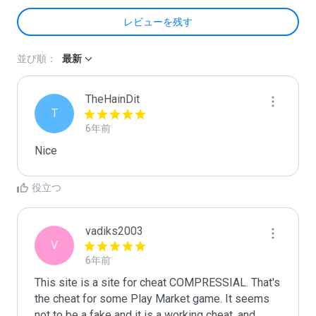
レビューを残す
並び順：
最新
TheHainDit
T
6年前
Nice
役立つ
vadiks2003
V
6年前
This site is a site for cheat COMPRESSIAL. That's 
the cheat for some Play Market game. It seems 
not to be a fake and it is a working cheat, and 