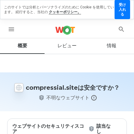
受け
このサイトでは分析とパーソナライズのために Cookie を使用してい
essial.site
入れ
ます。 続行すると、当社の
クッキーポリシー。
ビューを残
る
menu
概要
レビュー
情報
この
ウェ
ブサ
イト
を1
から
compressial.siteは安全ですか？
5の
間
不明なウェブサイト
で、
どの
よう
に評
価し
ます
ウェブサイトのセキュリティスコ
該当な
か？
ア
し