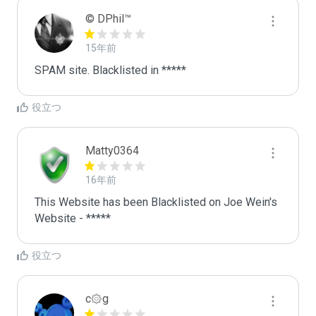
© DPhil™
15年前
SPAM site. Blacklisted in *****
役立つ
Matty0364
16年前
This Website has been Blacklisted on Joe Wein's 
Website - *****
役立つ
c۞g