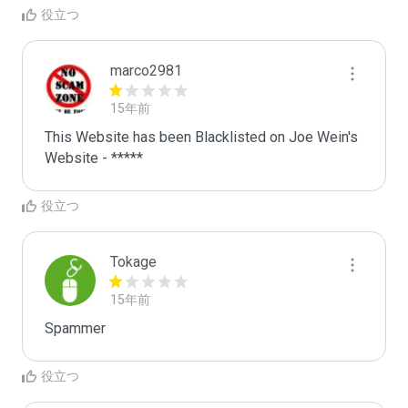
役立つ
marco2981
15年前
This Website has been Blacklisted on Joe Wein's 
Website - *****
役立つ
Tokage
15年前
Spammer
役立つ