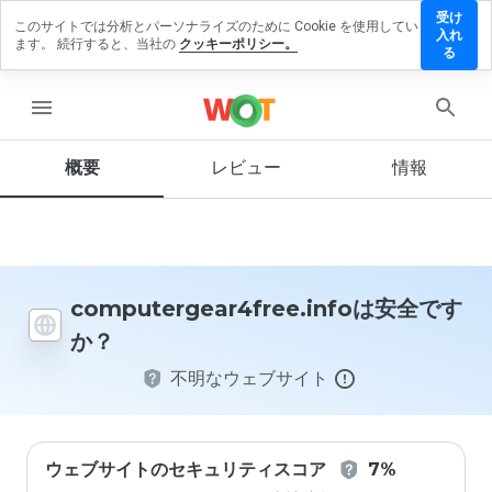
受け
このサイトでは分析とパーソナライズのために Cookie を使用してい
gear4free.info
入れ
ます。 続行すると、当社の
クッキーポリシー。
ューを残す
る
menu
概要
レビュー
情報
この
ウェ
ブサ
イト
を1
から
5の
computergear4free.infoは安全です
間
か？
で、
どの
不明なウェブサイト
よう
に評
価し
ます
か？
ウェブサイトのセキュリティスコア
7%