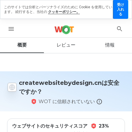
受け
このサイトでは分析とパーソナライズのために Cookie を使用してい
sitebydesign.cn
入れ
ます。 続行すると、当社の
クッキーポリシー。
ーを残す
る
menu
概要
レビュー
情報
この
ウェ
ブサ
イト
を1
から
5の
createwebsitebydesign.cnは安全
間
ですか？
で、
どの
WOT に信頼されていない
よう
に評
価し
ます
か？
ウェブサイトのセキュリティスコア
23%