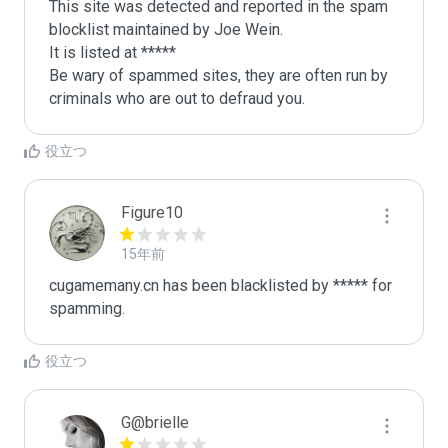
This site was detected and reported in the spam 
blocklist maintained by Joe Wein.

It is listed at *****

Be wary of spammed sites, they are often run by 
criminals who are out to defraud you.
役立つ
Figure10
15年前
cugamemany.cn has been blacklisted by ***** for 
spamming.
役立つ
G@brielle