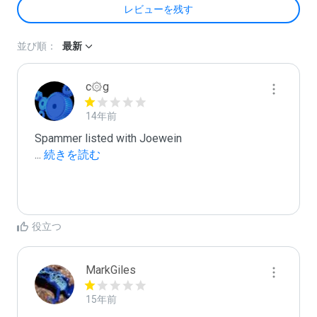
レビューを残す
並び順：
最新
c۞g
14年前
...
 続きを読む
役立つ
MarkGiles
15年前