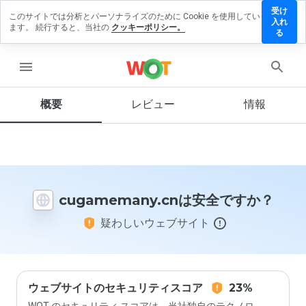
受け
このサイトでは分析とパーソナライズのために Cookie を使用してい
memany.cn
入れ
ます。 続行すると、当社の
クッキーポリシー。
ビューを
る
menu
概要
レビュー
情報
この
ウェ
ブサ
イト
を1
から
cugamemany.cnは安全ですか？
5の
間
疑わしいウェブサイト
で、
どの
よう
に評
価し
ます
ウェブサイトのセキュリティスコア
23%
か？