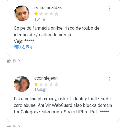
edilsoncaldas
16年前
Golpe da farmácia online, risco de roubo de 
identidade / cartão de crédito. 

Veja: *****
翻訳を表示
役立つ
cconniejean
16年前
Fake online pharmacy, risk of identity theft/credit 
card abuse. AntiVir WebGuard also blocks domain 
for Category/categories: Spam URLs.  Ref: *****
役立つ