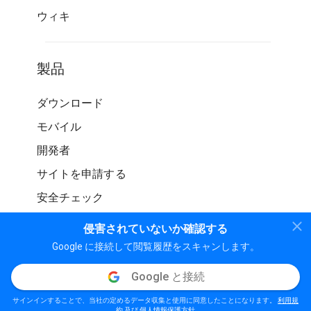
ウィキ
製品
ダウンロード
モバイル
開発者
サイトを申請する
安全チェック
侵害されていないか確認する
Google に接続して閲覧履歴をスキャンします。
Google と接続
© WOT サービス LP。 無断転載を禁じます
サインインすることで、当社の定めるデータ収集と使用に同意したことになります。
利用規
個人情報保護方針
利用規約
ガイドライン
約
及び
個人情報保護方針