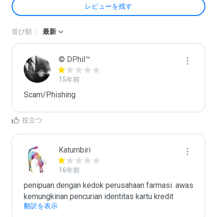
レビューを残す
並び順：
最新
© DPhil™
15年前
Scam/Phishing
役立つ
Katumbiri
16年前
penipuan dengan kedok perusahaan farmasi. awas 
kemungkinan pencurian identitas kartu kredit
翻訳を表示