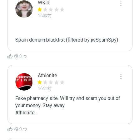
WKid
16年前
Spam domain blacklist (filtered by jwSpamSpy)
役立つ
Athlonite
16年前
Fake pharmacy site. Will try and scam you out of 
your money. Stay away.

Athlonite.
役立つ