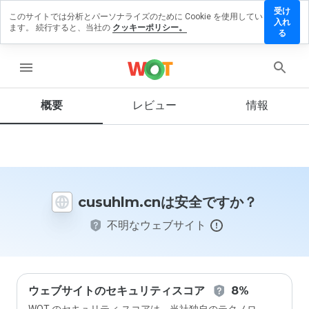
受け
このサイトでは分析とパーソナライズのために Cookie を使用してい
suhlm.cn
入れ
ます。 続行すると、当社の
クッキーポリシー。
レビュ
る
を残す
menu
概要
レビュー
情報
この
ウェ
ブサ
イト
を1
から
cusuhlm.cnは安全ですか？
5の
間
不明なウェブサイト
で、
どの
よう
に評
価し
ます
ウェブサイトのセキュリティスコア
8%
か？