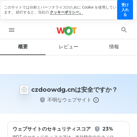
受け
このサイトでは分析とパーソナライズのために Cookie を使用してい
oowdg.cn
入れ
ます。 続行すると、当社の
クッキーポリシー。
レビュー
る
残す
menu
概要
レビュー
情報
この
ウェ
ブサ
イト
を1
から
czdoowdg.cnは安全ですか？
5の
間
不明なウェブサイト
で、
どの
よう
に評
価し
ます
ウェブサイトのセキュリティスコア
23%
か？