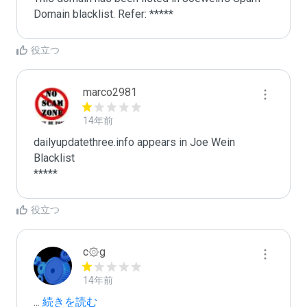
Domain blacklist. Refer: *****
役立つ
marco2981
14年前
dailyupdatethree.info appears in Joe Wein 
Blacklist

*****
役立つ
c۞g
14年前
...
 続きを読む