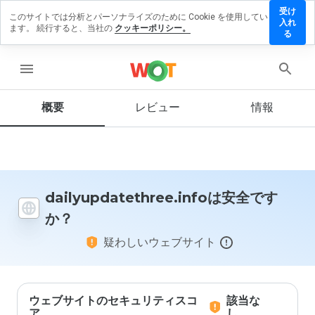
受け
このサイトでは分析とパーソナライズのために Cookie を使用してい
datethree.info
入れ
ます。 続行すると、当社の
クッキーポリシー。
ューを残す
る
menu
概要
レビュー
情報
この
ウェ
ブサ
イト
を1
から
5の
dailyupdatethree.infoは安全です
間
か？
で、
どの
疑わしいウェブサイト
よう
に評
価し
ます
か？
ウェブサイトのセキュリティスコ
該当な
ア
し