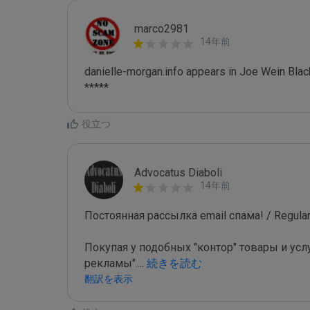
marco2981
14年前
danielle-morgan.info appears in Joe Wein Black
*****
役立つ
Advocatus Diaboli
14年前
Постоянная рассылка email спама! / Regular 
Покупая у подобных "контор" товары и усл
рекламы".
...
 続きを読む
翻訳を表示