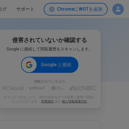
ログ
サポート
ChromeにWOTを追加
侵害されていないか確認する
Google に接続して閲覧履歴をスキャンします。
Google と接続
掲載されているもの
サインインすることで、当社の定めるデータ収集と使用に同意し
たことになります。
利用規約
及び
個人情報保護方針