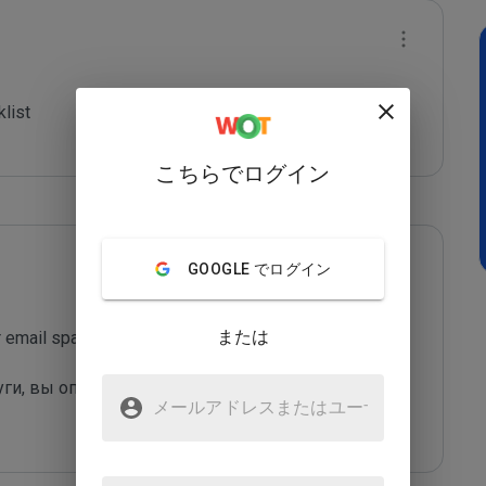
list

こちらでログイン
GOOGLE でログイン
または
email spam sending!

уги, вы оправдаете их грязные "методы 
メールアドレスまたはユーザ
名