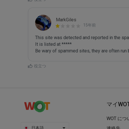
MarkGiles
15年前
This site was detected and reported in the spa
It is listed at *****

Be wary of spammed sites, they are often run b
役立つ
マイWO
WOT につ
日本語
連絡先