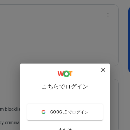
こちらでログイン
m blocklist maintained by Joe Wein.

GOOGLE でログイン
y criminals who are out to defraud you.