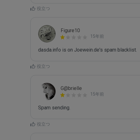
役立つ
Figure10
15年前
dasda.info is on Joewein.de's spam blacklist.
役立つ
G@brielle
15年前
Spam sending.
役立つ