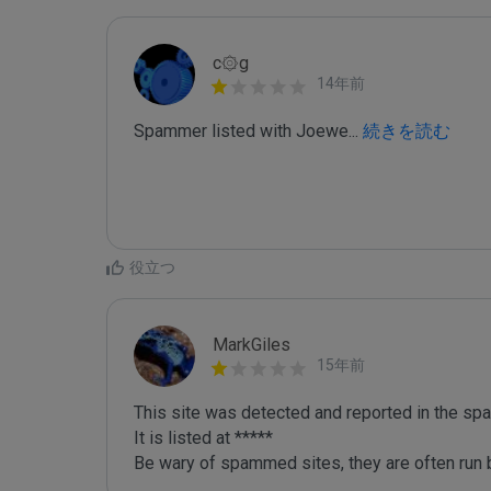
c۞g
14年前
Spammer listed with Joewe
...
 続きを読む
役立つ
MarkGiles
15年前
This site was detected and reported in the spa
It is listed at *****

Be wary of spammed sites, they are often run b