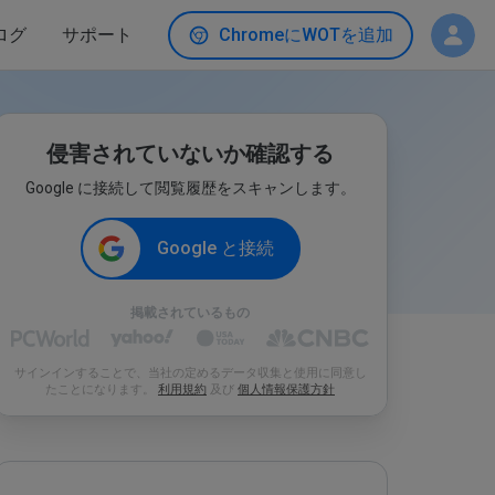
ログ
サポート
ChromeにWOTを追加
侵害されていないか確認する
Google に接続して閲覧履歴をスキャンします。
Google と接続
掲載されているもの
サインインすることで、当社の定めるデータ収集と使用に同意し
たことになります。
利用規約
及び
個人情報保護方針