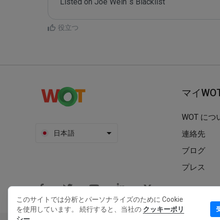
Listed on Joe Wein´s Blacklist
役立つ
マイWO
WOT につ
日本語
連絡先
ブログ
プレス
このサイトでは分析とパーソナライズのために Cookie
を使用しています。 続行すると、当社の
クッキーポリ
シー。