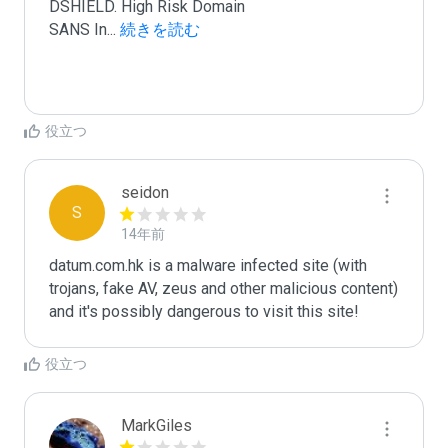
DSHIELD. High Risk Domain

SANS In
...
 続きを読む
役立つ
seidon
S
14年前
datum.com.hk is a malware infected site (with 
trojans, fake AV, zeus and other malicious content) 
and it's possibly dangerous to visit this site! 
役立つ
MarkGiles