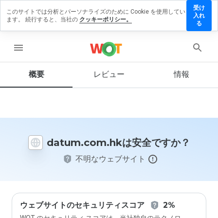
受け
このサイトでは分析とパーソナライズのために Cookie を使用してい
um.com.hk
入れ
ます。 続行すると、当社の
クッキーポリシー。
レビュー
る
残す
menu
概要
レビュー
情報
この
ウェ
ブサ
イト
を1
から
datum.com.hkは安全ですか？
5の
間
不明なウェブサイト
で、
どの
よう
に評
価し
ます
ウェブサイトのセキュリティスコア
2%
か？