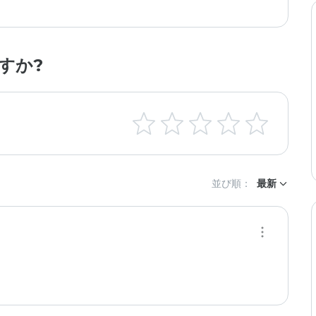
すか?
並び順：
最新