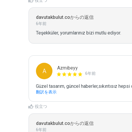
役立つ
davutakbulut.coからの返信
6年前
Teşekküler, yorumlarınız bizi mutlu ediyor.
Azmibeyy
A
6年前
Güzel tasarım, güncel haberler,sıkıntısız hepsi 
翻訳を表示
役立つ
davutakbulut.coからの返信
6年前