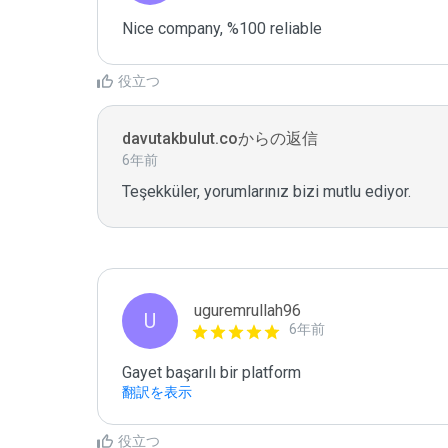
Nice company, %100 reliable 
役立つ
davutakbulut.coからの返信
6年前
Teşekküler, yorumlarınız bizi mutlu ediyor.
uguremrullah96
U
6年前
Gayet başarılı bir platform
翻訳を表示
役立つ