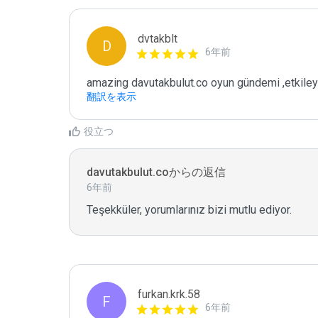
dvtakblt
D
6年前
amazing davutakbulut.co oyun gündemi ,etkileyi
翻訳を表示
役立つ
davutakbulut.coからの返信
6年前
Teşekküler, yorumlarınız bizi mutlu ediyor.
furkan.krk.58
F
6年前