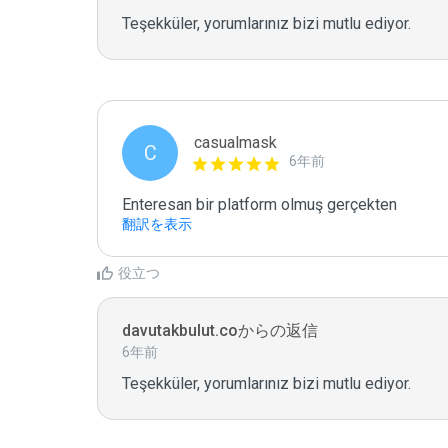
Teşekküler, yorumlarınız bizi mutlu ediyor.
casualmask
C
6年前
Enteresan bir platform olmuş gerçekten 
翻訳を表示
役立つ
davutakbulut.coからの返信
6年前
Teşekküler, yorumlarınız bizi mutlu ediyor.