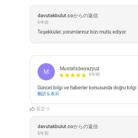
davutakbulut.coからの返信
6年前
Teşekküler, yorumlarınız bizi mutlu ediyor.
Mustafa.beyazyuz
M
6年前
Güncel bilgi ve haberler konusunda doğru bilgi iç
翻訳を表示
役立つ
davutakbulut.coからの返信
6年前