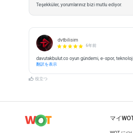
Teşekküler, yorumlarınız bizi mutlu ediyor.
dvtbilisim
6年前
davutakbulut.co oyun gündemi, e-spor, teknoloji
翻訳を表示
役立つ
マイWO
WOT につ