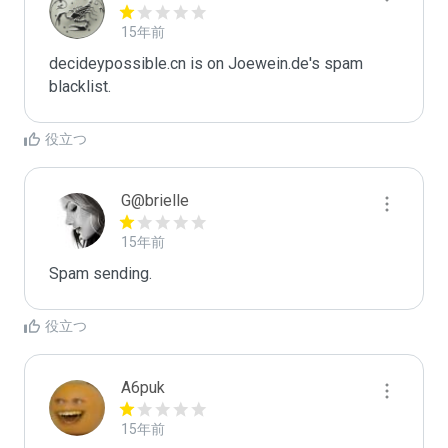
15年前
decideypossible.cn is on Joewein.de's spam 
blacklist.
役立つ
G@brielle
15年前
Spam sending.
役立つ
A6puk
15年前