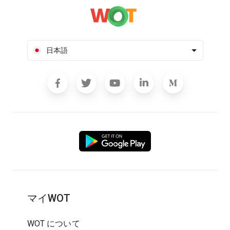
日本語
マイWOT
WOT について