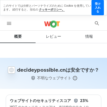
受け
このサイトでは分析とパーソナライズのために Cookie を使用してい
ypossible.cn
入れ
ます。 続行すると、当社の
クッキーポリシー。
ビューを残す
る
menu
概要
レビュー
情報
この
ウェ
ブサ
イト
を1
から
5の
decideypossible.cnは安全ですか？
間
で、
不明なウェブサイト
どの
よう
に評
価し
ます
か？
ウェブサイトのセキュリティスコア
23%