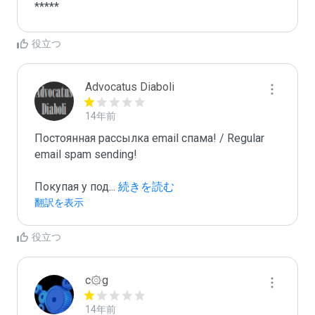
*****
役立つ
Advocatus Diaboli
14年前
Постоянная рассылка email спама! / Regular 
email spam sending!

Покупая у под
...
 続きを読む
翻訳を表示
役立つ
c۞g
14年前