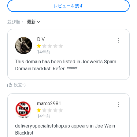
レビューを残す
並び順：
最新
D V
14年前
This domain has been listed in Joewein's Spam 
Domain blacklist. Refer: *****
役立つ
marco2981
14年前
deliveryspecialistshop.us appears in Joe Wein 
Blacklist
