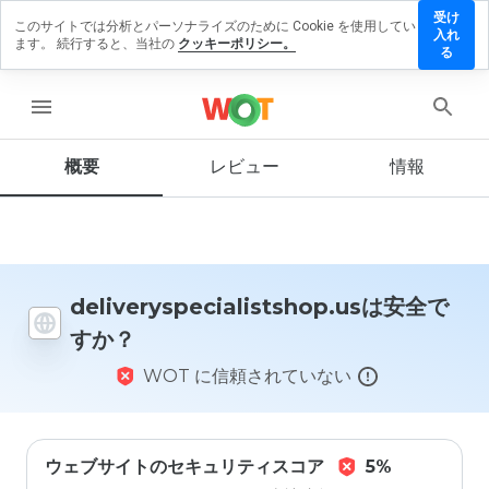
受け
このサイトでは分析とパーソナライズのために Cookie を使用してい
pecialistshop.us
入れ
ます。 続行すると、当社の
クッキーポリシー。
ーを残す
る
menu
概要
レビュー
情報
この
ウェ
ブサ
イト
を1
から
5の
deliveryspecialistshop.usは安全で
間
すか？
で、
どの
WOT に信頼されていない
よう
に評
価し
ます
か？
ウェブサイトのセキュリティスコア
5%