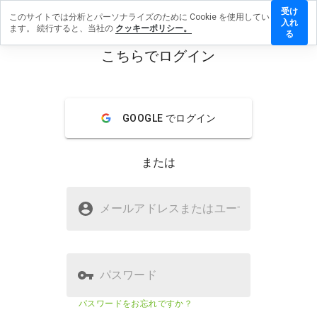
受け
このサイトでは分析とパーソナライズのために Cookie を使用してい
inpussy.ru
入れ
ます。 続行すると、当社の
クッキーポリシー。
レビューを
る
す
こちらでログイン
menu
概要
レビュー
情報
GOOGLE でログイン
この
ウェ
ブサ
または
イト
を1
から
dickinpussy.ruは安全ですか？
5の
メールアドレスまたはユーザ
名
間
不明なウェブサイト
で、
どの
よう
に評
パスワード
価し
ます
ウェブサイトのセキュリティスコア
43%
パスワードをお忘れですか？
か？