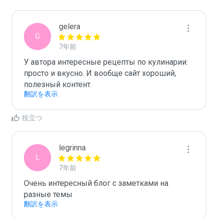
gelera
G
7年前
У автора интересные рецепты по кулинарии: 
просто и вкусно. И вообще сайт хороший, 
полезный контент. 
翻訳を表示
役立つ
legrinna
L
7年前
Очень интересный блог с заметками на 
разные темы
翻訳を表示