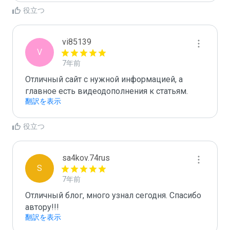
役立つ
vi85139
V
7年前
Отличный сайт с нужной информацией, а 
главное есть видеодополнения к статьям.
翻訳を表示
役立つ
sa4kov.74rus
S
7年前
Отличный блог, много узнал сегодня. Спасибо 
автору!!!
翻訳を表示