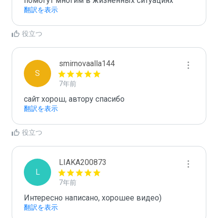
помогут многим в жизненных ситуациях
翻訳を表示
役立つ
smirnovaalla144
S
7年前
сайт хорош, автору спасибо
翻訳を表示
役立つ
LIAKA200873
L
7年前
Интересно написано, хорошее видео)
翻訳を表示