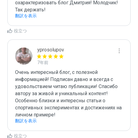
охарактеризовать блог Дмитрия! Молодчик! 
Так держать! 
翻訳を表示
役立つ
yprosolupov
7年前
Очень интересный блог, с полезной 
информацией! Подписан давно и всегда с 
удовольствием читаю публикации! Спасибо 
автору за живой и уникальный контент! 
Особенно близки и интересны статьи о 
спортивных экспериментах и достижениях на 
личном примере!
翻訳を表示
役立つ