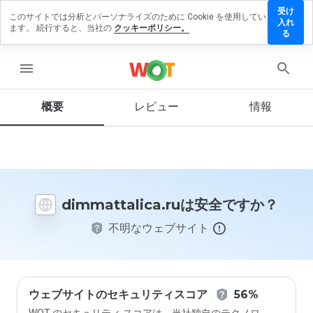
受け
このサイトでは分析とパーソナライズのために Cookie を使用してい
attalica.ru
入れ
ます。 続行すると、当社の
クッキーポリシー。
レビューを
る
す
menu
概要
レビュー
情報
この
ウェ
ブサ
イト
を1
から
dimmattalica.ruは安全ですか？
5の
間
不明なウェブサイト
で、
どの
よう
に評
価し
ます
ウェブサイトのセキュリティスコア
56%
か？