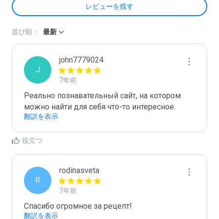
レビューを残す
並び順：
最新
john7779024
J
7年前
Реально познавательный сайт, на котором 
можно найти для себя что-то интересное.
翻訳を表示
役立つ
rodinasveta
R
7年前
Спасибо огромное за рецепт!
翻訳を表示