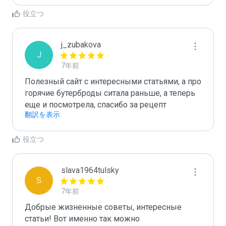
役立つ
j_zubakova
J
7年前
Полезный сайт с интересными статьями, а про 
горячие бутерброды ситала раньше, а теперь 
еще и посмотрела, спасибо за рецепт
翻訳を表示
役立つ
slava1964tulsky
S
7年前
Добрые жизненные советы, интересные 
статьи! Вот именно так можно 