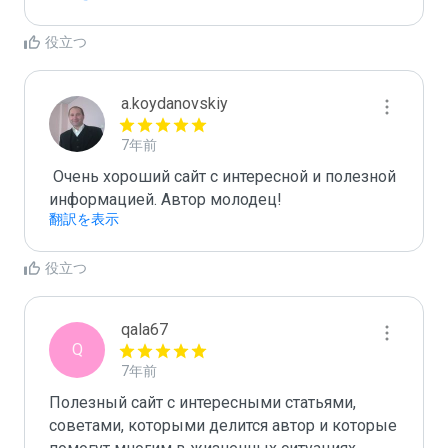
役立つ
a.koydanovskiy
7年前
 Очень хороший сайт с интересной и полезной 
информацией. Автор молодец!
翻訳を表示
役立つ
qala67
Q
7年前
Полезный сайт с интересными статьями, 
советами, которыми делится автор и которые 