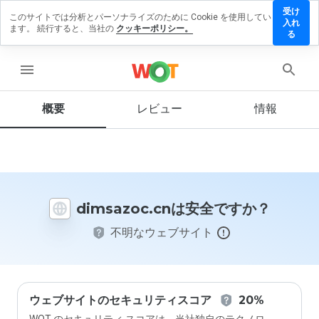
受け
このサイトでは分析とパーソナライズのために Cookie を使用してい
msazoc.cn
入れ
ます。 続行すると、当社の
クッキーポリシー。
レビュー
る
残す
menu
概要
レビュー
情報
この
ウェ
ブサ
イト
を1
から
dimsazoc.cnは安全ですか？
5の
間
不明なウェブサイト
で、
どの
よう
に評
価し
ます
ウェブサイトのセキュリティスコア
20%
か？