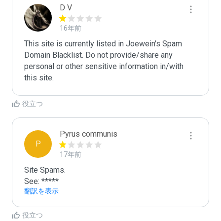
D V
16年前
This site is currently listed in Joewein's Spam 
Domain Blacklist. Do not provide/share any 
personal or other sensitive information in/with 
this site.
役立つ
Pyrus communis
P
17年前
Site Spams.

See: *****
翻訳を表示
役立つ