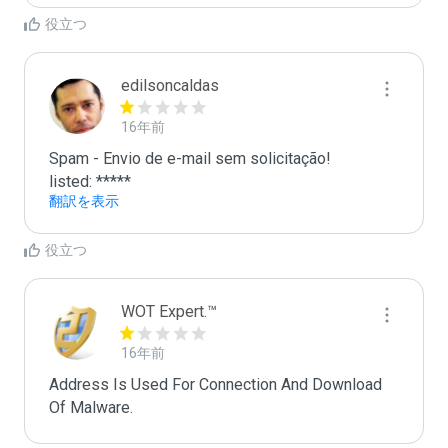
役立つ
edilsoncaldas
16年前
Spam - Envio de e-mail sem solicitação!

listed: *****
翻訳を表示
役立つ
WOT Expert.™
16年前
Address Is Used For Connection And Download 
Of Malware.