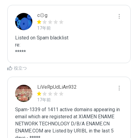
c۞g
17年前
Listed on Spam blacklist

re:

*****
役立つ
LiVeRpUdLiAn932
17年前
Spam-1339 of 1411 active domains appearing in 
email which are registered at XIAMEN ENAME 
NETWORK TECHNOLOGY D/B/A ENAME.CN 
ENAME.COM are Listed by URIBL in the last 5 
days.- *****