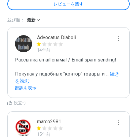
レビューを残す
並び順：
最新
Advocatus Diaboli
14年前
Рассылка email спама! / Email spam sending! 

Покупая у подобных "контор" товары и 
...
 続き
を読む
翻訳を表示
役立つ
marco2981
15年前