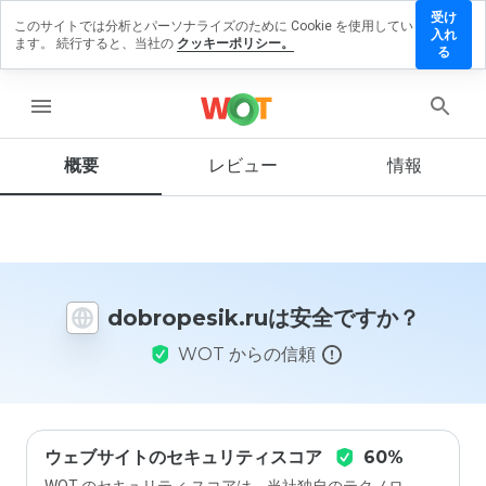
受け
このサイトでは分析とパーソナライズのために Cookie を使用してい
ropesik.ru
入れ
ます。 続行すると、当社の
クッキーポリシー。
レビューを
る
す
menu
概要
レビュー
情報
この
ウェ
ブサ
イト
を1
から
dobropesik.ruは安全ですか？
5の
間
WOT からの信頼
で、
どの
よう
に評
価し
ます
ウェブサイトのセキュリティスコア
60%
か？