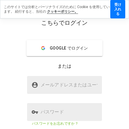
受け
このサイトでは分析とパーソナライズのために Cookie を使用してい
tornd.net
入れ
ます。 続行すると、当社の
クッキーポリシー。
レビュー
る
残す
こちらでログイン
menu
概要
レビュー
情報
GOOGLE でログイン
この
ウェ
ブサ
または
イト
を1
から
doctornd.netは安全ですか？
5の
メールアドレスまたはユーザ
名
間
疑わしいウェブサイト
で、
どの
よう
に評
パスワード
価し
ます
ウェブサイトのセキュリティスコア
23%
パスワードをお忘れですか？
か？